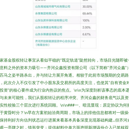
家基金股权转让事宜从看似平稳的“既定轨道”陡然转向，市场目光随即被
意料之外的资本力吸引——齐河众鑫投资有限公司（以下简称“齐河众鑫”
匹马之姿半路杀出，并与转让方展开角逐。相较于此前市场预期的交易路
，此次介入不仅引发了中小股东及交易所的高度关注，也使其“自有资金
投资”的核心要件成为行业内热议的焦点。\n\n为深度剖析该事态的底本
与未来可能性，我们从股权转让的程序冲突、齐河众鑫的财务底气以及资
实性校验三个层次进行系统回顾。\n\n###一、暗流显现：原定协议为何
于黄昏时分？\n早在方案初始洽商周期，市场上的排他信息都将对一级操
保持利好方向估判状态运行进展来看基本具备深度兑现基础构建...但齐河
甫一亮牌之时，情形突变：提供材料中单方面声明新增该份介入已签核双