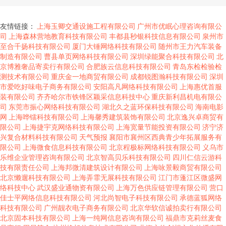
友情链接：
上海玉卿交通设施工程有限公司
广州市优眠心理咨询有限公
司
上海森林营地教育科技有限公司
丰都县秒银科技信息有限公司
泉州市
至合千扬科技有限公司
厦门大锤网络科技有限公司
随州市王力汽车装备
制造有限公司
曹县单页网络科技有限公司
深圳绿能聚合科技有限公司
北
京博雅奢品寄卖行有限公司
合肥族云信息科技有限公司
青岛东检检验检
测技术有限公司
重庆金一地商贸有限公司
成都锐图瀚科技有限公司
深圳
市爱吃好味电子商务有限公司
安阳高凡网络科技有限公司
上海惠优首服
装有限公司
齐齐哈尔市铁锋区颖采信息科技中心
重庆新利昌机电有限公
司
东莞市振心网络科技有限公司
湖北久之蓝环保科技有限公司
海南电影
网
上海哗镭科技有限公司
上海馨秀建筑装饰有限公司
北京逸兴卓商贸有
限公司
上海捷宇克网络科技有限公司
上海宽量节能投资有限公司
济宁济
兴复合材料科技有限公司
天气预报
襄阳市襄州区西典青少年拓展服务有
限公司
上海微食信息科技有限公司
北京程极标网络科技有限公司
义乌市
乐维企业管理咨询有限公司
北京智高贝乐科技有限公司
四川仁信云游科
技有限责任公司
上海邦微清建筑设计有限公司
上海咏景毅商贸有限公司
北京懒遛科技有限公司
上海弄霏无展科技有限公司
江门市蓬江区微盛网
络科技中心
武汉盛业通物资有限公司
上海万色供应链管理有限公司
营口
佳士平网络信息科技有限公司
河北尚智电子科技有限公司
承德蓝狐网络
科技有限公司
广州靓衣电子商务有限公司
北京华软信诚拍卖行有限公司
北京固本科技有限公司
上海一纯网信息咨询有限公司
福鼎市克莉丝麦食