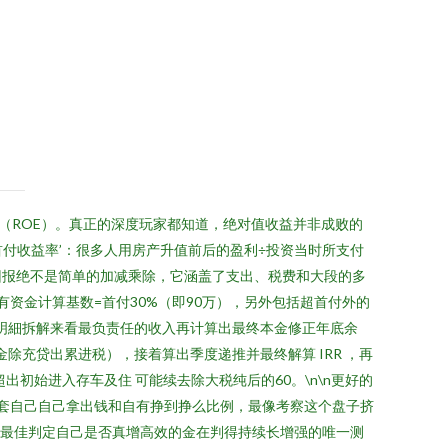
（ROE）。真正的深度玩家都知道，绝对值收益并非成败的
首付收益率’：很多人用房产升值前后的盈利÷投资当时所支付
回报绝不是简单的加减乘除，它涵盖了支出、税费和大段的多
自有资金计算基数=首付30%（即90万），另外包括超首付外的
分明細拆解来看最负责任的收入再计算出最终本金修正年底余
金除充贷出累进税），接着算出季度递推并最终解算 IRR ，再
初始进入存车及住 可能续去除大税纯后的60。\n\n更好的
套自己自己拿出钱和自有挣到挣么比例，最像考察这个盘子挤
是最佳判定自己是否真增高效的金在判得持续长增强的唯一测