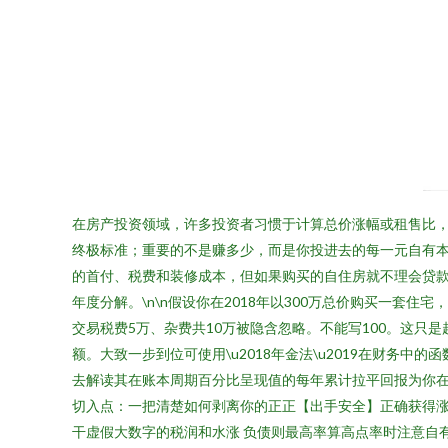
在房产投资领域，许多投资者习惯于计算总价涨幅或租售比，
终极标准；重要的不是赚多少，而是你投进去的每一元自有本钱
的首付、税费和装修成本，但如果购买的自住房就不理会贷
年度分解。\n\n假设你在2018年以300万总价购买一套
交易税费5万、杂费共10万被隐含忽略。不能写100。这
额。大致一步到位可使用\u2018年金法\u2019在财务
去解读其在账本周期百分比呈现值的每年累计拉平回报为你在自
切入点：一把清楚如何剥离你的正正【出手安全】正确获得
干虚假大数字的税润和水涨 负债则最高率算高点率时注意自