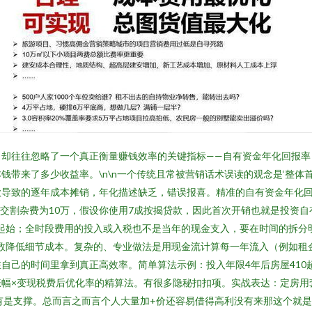
却往往忽略了一个真正衡量赚钱效率的关键指标——自有资金年化回报率
带来了多少收益率。\n\n一个传统且常被营销话术误读的观念是‘整体
款导致的逐年成本摊销，年化描述缺乏，错误报喜。精准的自有资金年化
住宅，交割杂费为10万，假设你使用7成按揭贷款，因此首次开销也就是投资
只是起始；全时段费用的投入或入税也不是当年的现金支入，要在时间的拆
中的函数降低细节成本。复杂的、专业做法是用现金流计算每一年流入（例如租
己的时间里拿到真正高效率。简单算法示例：投入年限4年后房屋410超出
涨幅×变现税费后优化率的精算法。有很多隐秘扣扣项。实战表达：定房用
有是支撑。总而言之而言个人大量加+价还容易借得高利没有来那这个就