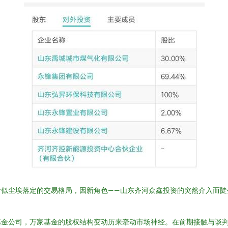
看似尘埃落定的交易格局，因新角色——山东齐河众鑫投资的突然介入而陡
基金公司，万家基金的股权结构变动历来牵动市场神经。在前期接触与谈