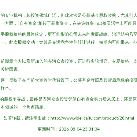
。
的专业机构，其投资领域广泛，但此次涉足公募基金股权收购，尤其引人
一方面，“自有资金”相较于募集资金，在决策效率与出价灵活性上可能
关乎股权价格的最终落定，更可能影响公司未来的发展战略、治理结构乃
之一。此次股权变动，尤其是充满竞争性的转让过程，短期内可能带来一
、前期意向方以及新加入的齐河众鑫投资，正进行多轮博弈。交易价格、
的关键因素。
角逐，反映了在当前大资管时代背景下，公募基金牌照及其背后承载的投
景样本。
级的股权争夺战，最终是齐河众鑫投资凭借自有资金实力后来居上，还是
资本领域的一个焦点话题。
如若转载，请注明出处：http://www.yidelicaifu.com/product/28.html
更新时间：2026-08-04 23:31:34