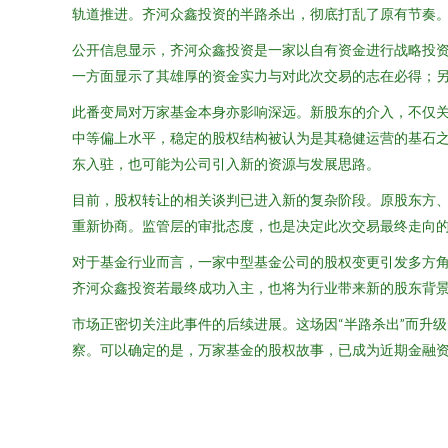
轨道推进。齐河众鑫投资的半路杀出，彻底打乱了原有节奏
公开信息显示，齐河众鑫投资是一家以自有资金进行战略投资
一方面显示了其雄厚的资金实力与对此次交易的志在必得；另
此番变局对万家基金本身亦影响深远。新股东的介入，不仅
中等偏上水平，稳定的股权结构被认为是其稳健运营的基石
东入驻，也可能为公司引入新的资源与发展思路。
目前，股权转让的相关谈判已进入新的复杂阶段。原股东方
重新协商。监管层的审批态度，也是决定此次交易最终走向
对于基金行业而言，一家中型基金公司的股权变更引发多方
齐河众鑫投资若最终成功入主，也将为行业带来新的股东背
市场正密切关注此事件的后续进展。这场因“半路杀出”而升
察。可以确定的是，万家基金的股权故事，已成为近期金融